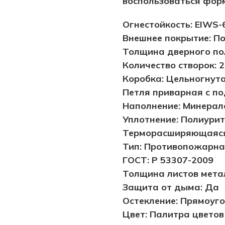
воспользоваться форм
Огнестойкость: EIWS-
Внешнее покрытие: П
Толщина дверного пол
Количество створок: 2
Коробка: Цельногнута
Петля приварная с по
Наполнение: Минерал
Уплотнение: Полиурит
Терморасширяющаяся 
Тип: Противопожарн
ГОСТ: Р 53307-2009
Толщина листов метал
Защита от дыма: Да
Остекление: Прямоуг
Цвет: Палитра цветов