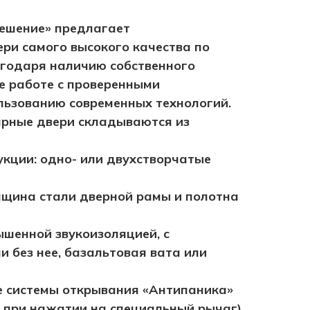
ешение» предлагает
ри самого высокого качества по
годаря наличию собственного
е работе с проверенными
льзованию современных технологий.
рные двери складываются из
кции: одно- или двухстворчатые
лщина стали дверной рамы и полотна
ышенной звукоизоляцией, с
и без нее, базальтовая вата или
е системы открывания «Антипаника»
 при нажатии на специальный рычаг),