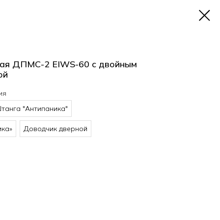
ая ДПМС-2 EIWS-60 с двойным
ой
ия
танга "Антипаника"
ика»
Доводчик дверной