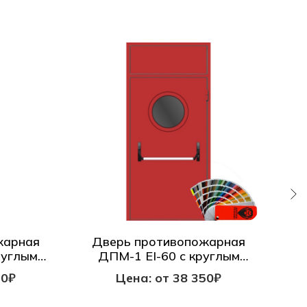
жарная
Дверь противопожарная
Д
руглым
ДПМ-1 EI-60 с круглым
гой
окном с антипаникой и
50₽
Цена: от 38 350₽
фрамугой