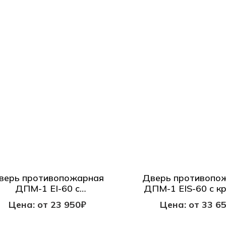
верь противопожарная
Дверь противопо
ДПМ-1 EI-60 с
ДПМ-1 EIS-60 с к
прямоугольным окном
окном с фраму
Цена: от 23 950₽
Цена: от 33 6