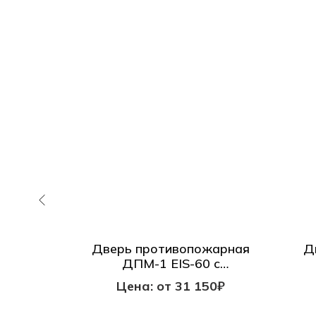
жарная
Дверь противопожарная
Д
руглым
ДПМ-1 EIS-60 с
кой и
прямоугольным окном с
0₽
Цена: от 31 150₽
фрамугой