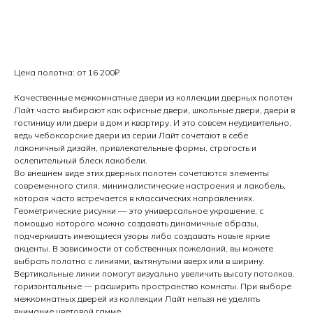
Заказать
Цена полотна: от 16 200₽
Качественные межкомнатные двери из коллекции дверных полотен
Лайт часто выбирают как офисные двери, школьные двери, двери в
гостиницу или двери в дом и квартиру. И это совсем неудивительно,
ведь чебоксарские двери из серии Лайт сочетают в себе
лаконичный дизайн, привлекательные формы, строгость и
ослепительный блеск лакобели.
Во внешнем виде этих дверных полотен сочетаются элементы
современного стиля, минималистические настроения и лакобель,
которая часто встречается в классических направлениях.
Геометрические рисунки — это универсальное украшение, с
помощью которого можно создавать динамичные образы,
подчеркивать имеющиеся узоры либо создавать новые яркие
акценты. В зависимости от собственных пожеланий, вы можете
выбрать полотно с линиями, вытянутыми вверх или в ширину.
Вертикальные линии помогут визуально увеличить высоту потолков,
горизонтальные — расширить пространство комнаты. При выборе
межкомнатных дверей из коллекции Лайт нельзя не уделять
внимание цветовой гамме.