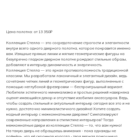
Заказать
Цена полотна: от 13 350₽
Коллекция Стелла — это сосредоточение строгости и элегантности
внутри всего одного дверного полотна, которое понравится именно
вам. Изящные прямые линии и мягкие геометрические фигуры на
безупречно гладком дверном полотне рождают стильные образы,
добавляют в интерьер динамичность и энергичность.
Коллекция Стелла — это яркая противоположность традиционной
классики. Мы разработали лаконичный и элегантный дизайн, ведь
сочетание четких линий и геометрических фигур, выполненные с
помощью неглубокой фрезеровки — беспроигрышный вариант.
Любители эстетичного минимализма и простых решений наверняка
оценят имеющийся декор и отсутствие изобилия аксессуаров. Ведь,
чтобы создать стильный и актуальный интерьер сегодня все это и не
нужно, достаточно минималистичного дизайна! Хотите создать
модный интерьер с межкомнатными дверями? Симпатизируют
современные направления в стилистике интерьеров? Тогда
межкомнатные двери из коллекции Стелла — то, что вам нужно!
На такую дверь не обращаешь внимания - пока однажды не
поймёшь, что её скромная красота - твоя верная помощница.