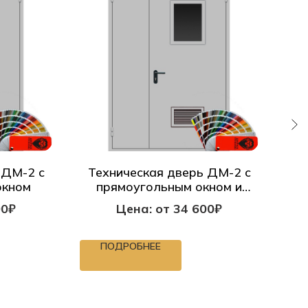
 ДМ-2 с
Техническая дверь ДМ-2 с
Те
окном
прямоугольным окном и
вентиляционной решеткой
00₽
Цена: от 34 600₽
в
ПОДРОБНЕЕ