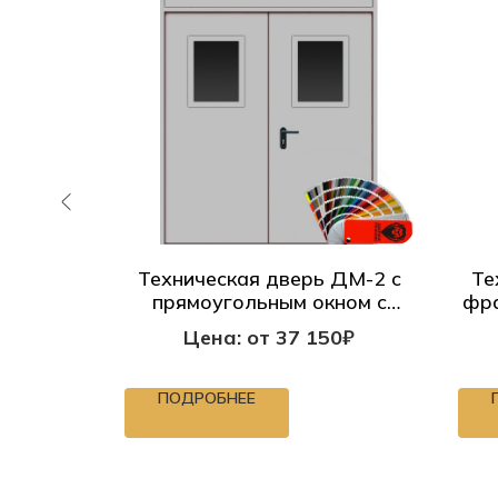
 ДМ-1 с
Техническая дверь ДМ-2 с
Те
шеткой
прямоугольным окном с
фра
фрамугой
0₽
Цена: от 37 150₽
ПОДРОБНЕЕ